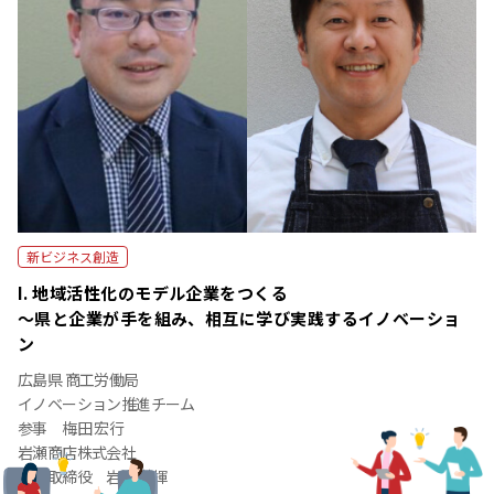
新ビジネス創造
I. 地域活性化のモデル企業をつくる
～県と企業が手を組み、相互に学び実践するイノベーショ
ン
広島県 商工労働局
イノベーション推進チーム
参事 梅田 宏行
岩瀬商店株式会社
代表取締役 岩瀬 茂揮