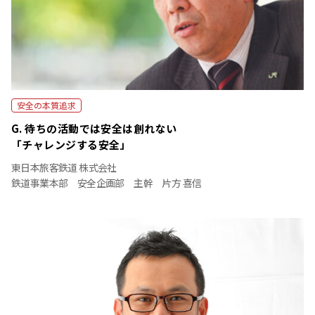
安全の本質追求
G. 待ちの活動では安全は創れない
「チャレンジする安全」
東⽇本旅客鉄道 株式会社
鉄道事業本部 安全企画部
主幹 片方 喜信