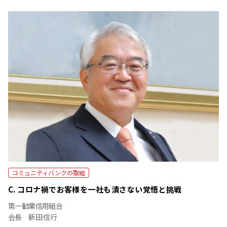
コミュニティバンクの取組
C. コロナ禍でお客様を一社も潰さない覚悟と挑戦
第一勧業信用組合
会長 新田 信行