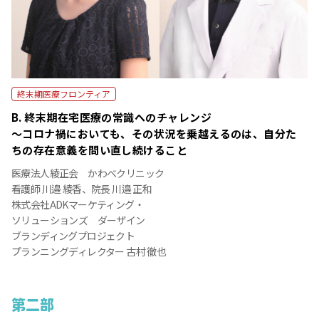
終末期医療フロンティア
B. 終末期在宅医療の常識へのチャレンジ
～コロナ禍においても、その状況を乗越えるのは、自分た
ちの存在意義を問い直し続けること
医療法人綾正会 かわべクリニック
看護師 川邉 綾⾹、院⻑ 川邉 正和
株式会社ADKマーケティング・
ソリューションズ ダーザイン
ブランディングプロジェクト
プランニングディレクター 古村 徹也
第二部