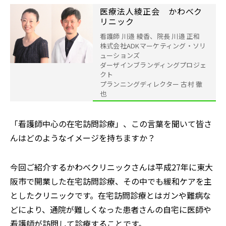
医療法人綾正会 かわべク
リニック
看護師 川邉 綾⾹、院⻑ 川邉 正和
株式会社ADKマーケティング・ソリ
ューションズ
ダーザインブランディングプロジェ
クト
プランニングディレクター 古村 徹
也
「看護師中心の在宅訪問診療」、この言葉を聞いて皆さ
んはどのようなイメージを持ちますか？
今回ご紹介するかわべクリニックさんは平成27年に東大
阪市で開業した在宅訪問診療、その中でも緩和ケアを主
としたクリニックです。在宅訪問診療とはガンや難病な
どにより、通院が難しくなった患者さんの自宅に医師や
看護師が訪問して診療することです。